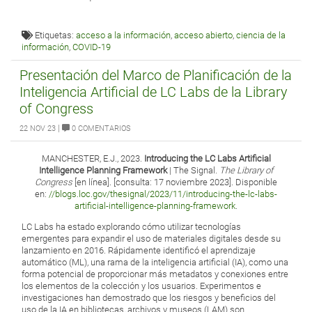
Etiquetas:
acceso a la información
,
acceso abierto
,
ciencia de la
información
,
COVID-19
Presentación del Marco de Planificación de la
Inteligencia Artificial de LC Labs de la Library
of Congress
|
22 NOV 23
0 COMENTARIOS
MANCHESTER, E.J., 2023.
Introducing the LC Labs Artificial
Intelligence Planning Framework
| The Signal.
The Library of
Congress
[en línea]. [consulta: 17 noviembre 2023]. Disponible
en:
//blogs.loc.gov/thesignal/2023/11/introducing-the-lc-labs-
artificial-intelligence-planning-framework
.
LC Labs ha estado explorando cómo utilizar tecnologías
emergentes para expandir el uso de materiales digitales desde su
lanzamiento en 2016. Rápidamente identificó el aprendizaje
automático (ML), una rama de la inteligencia artificial (IA), como una
forma potencial de proporcionar más metadatos y conexiones entre
los elementos de la colección y los usuarios. Experimentos e
investigaciones han demostrado que los riesgos y beneficios del
uso de la IA en bibliotecas, archivos y museos (LAM) son