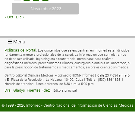
Noviembre 2023
« Oct
Dic »
Menú
Políticas del Portal
. Los contenidos que se encuentran en Infomed están dirigidos
fundamentalmente a profesionales de la salud. La información que suministramos
no debe ser utilizada, bajo ninguna circunstancia, como base para realizar
diagnósticos médicos, procedimientos clínicos, quirúrgicos o análisis de laboratorio, ni
para la prescripción de tratamientos o medicamentos, sin previa orientación médica.
Centro Editorial Ciencias Médicas – Ecimed CNICM- Infomed |
Calle 23 # 654 entre D
y E,
Plaza de la Revolución,
La Habana,
10400,
Cuba |
Teléfs:
(537) 836 1893 |
Horario de atención:
lunes a viernes, de 8:30 a.m. a 5:00 p.m.
Dra.
Gladys
Fuentes Fdez.:
Editora principal
© 1999 - 2026
Infomed
- Centro Nacional de Información de Ciencias Médicas