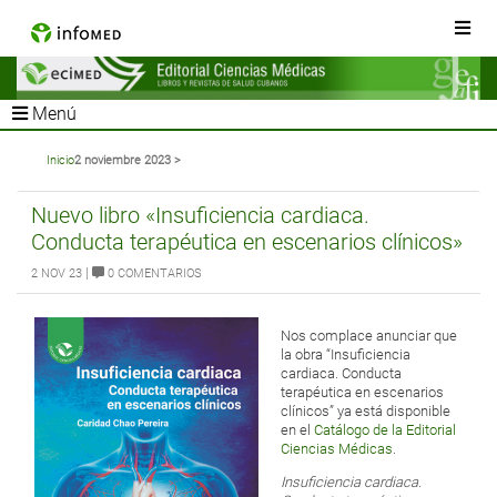
Menú
Inicio
2 noviembre 2023 >
Nuevo libro «Insuficiencia cardiaca.
Conducta terapéutica en escenarios clínicos»
|
2 NOV 23
0 COMENTARIOS
Nos complace anunciar que
la obra “Insuficiencia
cardiaca. Conducta
terapéutica en escenarios
clínicos” ya está disponible
en el
Catálogo de la Editorial
Ciencias Médicas
.
Insuficiencia cardiaca.