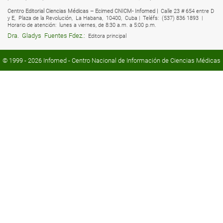
Centro Editorial Ciencias Médicas – Ecimed CNICM- Infomed |
Calle 23 # 654 entre D
y E,
Plaza de la Revolución,
La Habana,
10400,
Cuba |
Teléfs:
(537) 836 1893 |
Horario de atención:
lunes a viernes, de 8:30 a.m. a 5:00 p.m.
Dra.
Gladys
Fuentes Fdez.:
Editora principal
© 1999 - 2026
Infomed
- Centro Nacional de Información de Ciencias Médicas