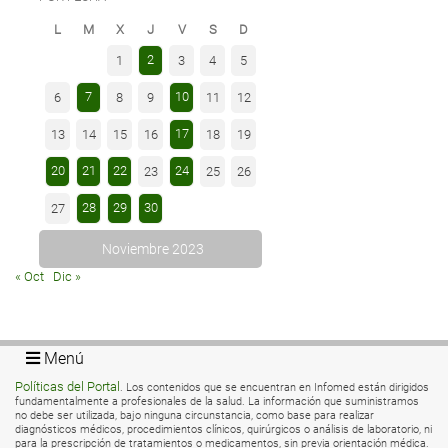
L
M
X
J
V
S
D
2
1
3
4
5
7
10
6
8
9
11
12
17
13
14
15
16
18
19
20
21
22
24
23
25
26
28
29
30
27
Noviembre 2023
« Oct
Dic »
Menú
Políticas del Portal
. Los contenidos que se encuentran en Infomed están dirigidos
fundamentalmente a profesionales de la salud. La información que suministramos
no debe ser utilizada, bajo ninguna circunstancia, como base para realizar
diagnósticos médicos, procedimientos clínicos, quirúrgicos o análisis de laboratorio, ni
para la prescripción de tratamientos o medicamentos, sin previa orientación médica.