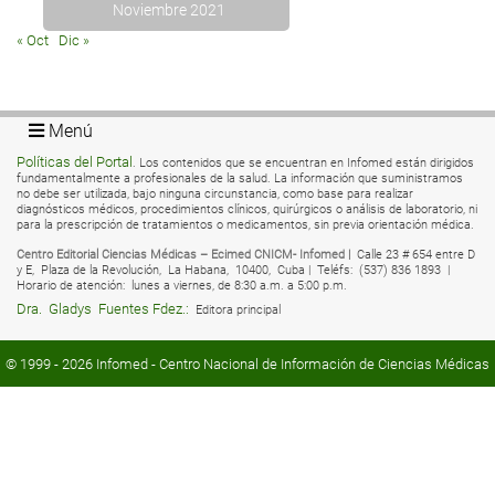
Noviembre 2021
« Oct
Dic »
Menú
Políticas del Portal
. Los contenidos que se encuentran en Infomed están dirigidos
fundamentalmente a profesionales de la salud. La información que suministramos
no debe ser utilizada, bajo ninguna circunstancia, como base para realizar
diagnósticos médicos, procedimientos clínicos, quirúrgicos o análisis de laboratorio, ni
para la prescripción de tratamientos o medicamentos, sin previa orientación médica.
Centro Editorial Ciencias Médicas – Ecimed CNICM- Infomed |
Calle 23 # 654 entre D
y E,
Plaza de la Revolución,
La Habana,
10400,
Cuba |
Teléfs:
(537) 836 1893 |
Horario de atención:
lunes a viernes, de 8:30 a.m. a 5:00 p.m.
Dra.
Gladys
Fuentes Fdez.:
Editora principal
© 1999 - 2026
Infomed
- Centro Nacional de Información de Ciencias Médicas