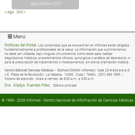
Septiembre 2021
« Ago
Oct »
Menú
Políticas del Portal
. Los contenidos que se encuentran en Infomed están dirigidos
fundamentalmente a profesionales de la salud. La información que suministramos
no debe ser utilizada, bajo ninguna circunstancia, como base para realizar
diagnósticos médicos, procedimientos clínicos, quirúrgicos o análisis de laboratorio, ni
para la prescripción de tratamientos o medicamentos, sin previa orientación médica.
Centro Editorial Ciencias Médicas – Ecimed CNICM- Infomed |
Calle 23 # 654 entre D
y E,
Plaza de la Revolución,
La Habana,
10400,
Cuba |
Teléfs:
(537) 836 1893 |
Horario de atención:
lunes a viernes, de 8:30 a.m. a 5:00 p.m.
Dra.
Gladys
Fuentes Fdez.:
Editora principal
© 1999 - 2026
Infomed
- Centro Nacional de Información de Ciencias Médicas