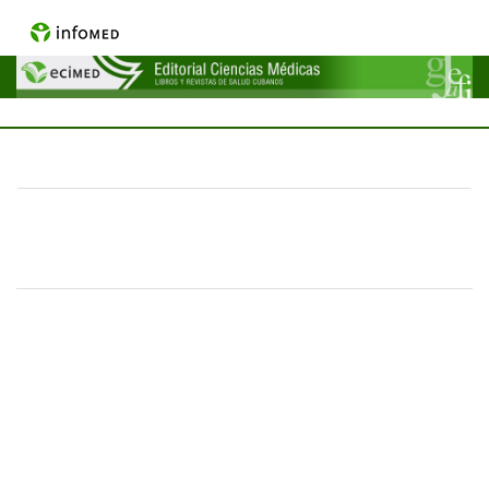
Menú
Inicio
13 septiembre 2021 >
¡Anuncio! VIII Taller Nacional de Publicación
Científica en Ciencias de la Salud
|
13 SEP 21
0 COMENTARIOS
La
Habana,
2022.
El Centro
Nacional
de
Informació
n de