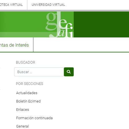
IOTECA VIRTUAL
UNIVERSIDAD VIRTUAL
tas de Interés
r
ecer
ir
BUSCADOR
Search for
ño
POR SECCIONES
Actualidades
e.
Boletín Ecimed
Enlaces
Formación continuada
General