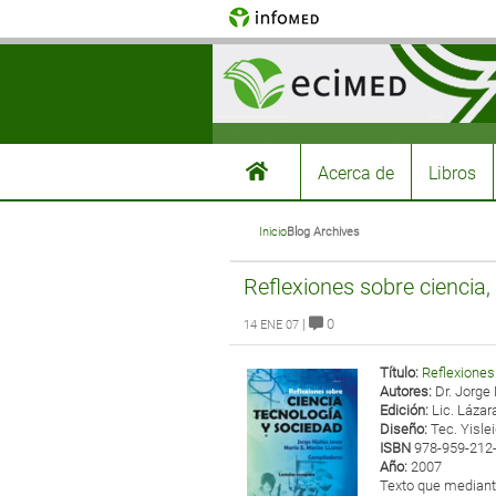
Acerca de
Libros
Inicio
Blog Archives
Reflexiones sobre ciencia,
|
0
14 ENE 07
Título:
Reflexiones
Autores:
Dr. Jorge
Edición:
Lic. Lázar
Diseño:
Tec. Yislei
ISBN
978-959-212
Año:
2007
Texto que mediant