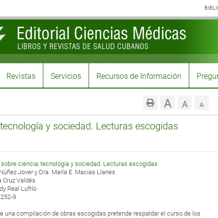
BIBL
Revistas
Servicios
Recursos de Información
Pregun
Aumenta
A
Restabl
A
Reduc
A
tamaño
tamaño
 tecnología y sociedad. Lecturas escogidas
tama
de
de
de
fuente.
fuente
fuent
 sobre ciencia, tecnología y sociedad. Lecturas escogidas
 Núñez Jover y Dra. María E. Macías Llanes
a Cruz Valdés
dy Real Lufrío
-252-9
e una compilación de obras escogidas pretende respaldar el curso de los