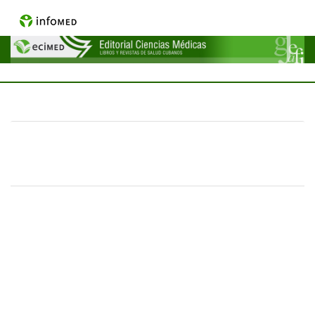
Menú
Inicio
> Guía para detectar revistas
depredadoras, secuestradoras y
megadepredadoras
Guía para detectar revistas depredadoras,
secuestradoras y megadepredadoras
|
26 ABR 21
0 COMENTARIOS
Rafael Repiso
Profesor Titular de Metodologías de la Investigación y
Documentación, UNIR – Universidad Internacional de La Rioja
Julio Montero-Díaz
Vicerrector de Investigación, UNIR – Universidad Internacional de
La Rioja
En el año 2008, un bibliotecario de la Universidad de Colorado en
Denver (EE. UU.), Jeffrey Beall, bautizaba un fenómeno