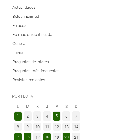
Actualidades
Boletín Ecimed
Enlaces
Formación continuada
General
Libros
Preguntas de interés
Preguntas más frecuentes
Revistas recientes
POR FECHA
L
M
X
J
V
S
D
1
5
2
3
4
6
7
8
9
10
11
12
13
14
15
16
18
20
17
19
21