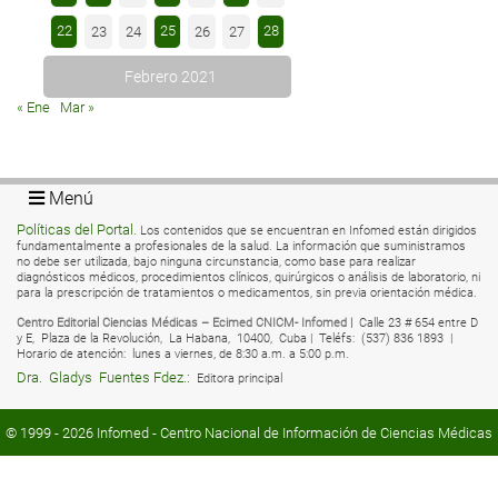
22
25
28
23
24
26
27
Febrero 2021
« Ene
Mar »
Menú
Políticas del Portal
. Los contenidos que se encuentran en Infomed están dirigidos
fundamentalmente a profesionales de la salud. La información que suministramos
no debe ser utilizada, bajo ninguna circunstancia, como base para realizar
diagnósticos médicos, procedimientos clínicos, quirúrgicos o análisis de laboratorio, ni
para la prescripción de tratamientos o medicamentos, sin previa orientación médica.
Centro Editorial Ciencias Médicas – Ecimed CNICM- Infomed |
Calle 23 # 654 entre D
y E,
Plaza de la Revolución,
La Habana,
10400,
Cuba |
Teléfs:
(537) 836 1893 |
Horario de atención:
lunes a viernes, de 8:30 a.m. a 5:00 p.m.
Dra.
Gladys
Fuentes Fdez.:
Editora principal
© 1999 - 2026
Infomed
- Centro Nacional de Información de Ciencias Médicas