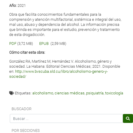
Año:
2021
Obra que facilita conocimientos fundamentales para la
comprensión y atención multifactorial, sistémica e integral del uso,
mal uso, abuso y dependencia del alcohol. La información precisa
que brinda es importante para el estudio, prevención y tratamiento
de esta drogadicción.
PDF
(3,72 MB)
EPUB
(2,59 MB)
Cómo citar esta obra:
González RA, Martínez M, Hernández V. Alcoholismo, género y
sociedad. La Habana: Editorial Ciencias Médicas; 2021. Disponible
en:
http://www.bvscuba.sld.cu/libro/alcoholismo-genero-y-
sociedad/
Etiquetas:
alcoholismo
,
ciencias médicas
,
psiquiatría
,
toxicología
BUSCADOR
Search for
POR SECCIONES