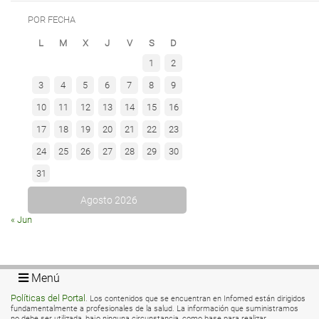
POR FECHA
L
M
X
J
V
S
D
1
2
3
4
5
6
7
8
9
10
11
12
13
14
15
16
17
18
19
20
21
22
23
24
25
26
27
28
29
30
31
Agosto 2026
« Jun
Menú
Políticas del Portal
. Los contenidos que se encuentran en Infomed están dirigidos
fundamentalmente a profesionales de la salud. La información que suministramos
no debe ser utilizada, bajo ninguna circunstancia, como base para realizar