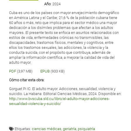
Año
: 2024
Cuba es uno de los países con mayor envejecimiento demográfico
en América Latina y el Caribe; 21,6 % de la población cubana tiene
60 años o más, reto que implica para el sector médico una mayor
dedicación a los disímiles problemas que afectan a los adultos
mayores. El presente texto se enfoca en asuntos relacionados con
estilos de vida, enfermedades crónicas no transmisibles, las
discapacidades, trastornos físicos, mentales y cognitivos, entre
ellos los trastornos sexuales, las adicciones, la violencia y la
conducta suicida, con el propósito que contribuya, además de
ampliar la información científica, a mejorar la calidad de vida del
adulto mayor.
PDF
(3,97 MB)
EPUB
(933 KB)
Cómo citar esta obra:
Gorguet Pi IC. El adulto mayor. Adicciones, sexualidad, violencia y
suicidio. La Habana: Editorial Ciencias Médicas, 2024. Disponible en:
http://www.bvscuba.sld.cu/libro/el-adulto-mayor-adicciones-
sexualidad-violencia-y-suicidio/
Etiquetas:
ciencias médicas
,
geriatría
,
psiquiatría