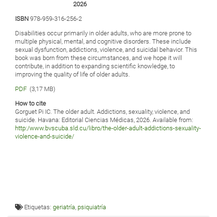
2026
ISBN
978-959-316-256-2
Disabilities occur primarily in older adults, who are more prone to
multiple physical, mental, and cognitive disorders. These include
sexual dysfunction, addictions, violence, and suicidal behavior. This
book was born from these circumstances, and we hope it will
contribute, in addition to expanding scientific knowledge, to
improving the quality of life of older adults.
PDF
(3,17 MB)
How to cite
Gorguet Pi IC. The older adult. Addictions, sexuality, violence, and
suicide. Havana: Editorial Ciencias Médicas, 2026. Available from:
http:/www.bvscuba.sld.cu/libro/the-older-adult-addictions-sexuality-
violence-and-suicide/
Etiquetas:
geriatría
,
psiquiatría