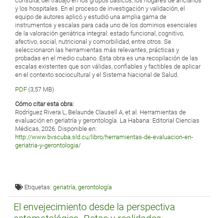
consulta, del trabajo en los grupos básicos, los hogares de ancianos
y los hospitales. En el proceso de investigación y validación, el
equipo de autores aplicó y estudió una amplia gama de
instrumentos y escalas para cada uno de los dominios esenciales
de la valoración geriátrica integral: estado funcional, cognitivo,
afectivo, social, nutricional y comorbilidad, entre otros. Se
seleccionaron las herramientas más relevantes, prácticas y
probadas en el medio cubano. Esta obra es una recopilación de las
escalas existentes que son válidas, confiables y factibles de aplicar
en el contexto sociocultural y el Sistema Nacional de Salud.
PDF
(3,57 MB)
Cómo citar esta obra:
Rodríguez Rivera L, Belaunde Clausell A, et al. Herramientas de
evaluación en geriatría y gerontología. La Habana: Editorial Ciencias
Médicas, 2026. Disponible en:
http://www.bvscuba.sld.cu/libro/herramientas-de-evaluacion-en-
geriatria-y-gerontologia/
Etiquetas:
geriatría
,
gerontología
El envejecimiento desde la perspectiva