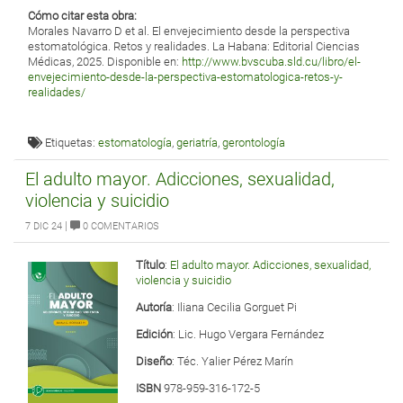
Cómo citar esta obra:
Morales Navarro D et al. El envejecimiento desde la perspectiva
estomatológica. Retos y realidades. La Habana: Editorial Ciencias
Médicas, 2025. Disponible en:
http://www.bvscuba.sld.cu/libro/el-
envejecimiento-desde-la-perspectiva-estomatologica-retos-y-
realidades/
Etiquetas:
estomatología
,
geriatría
,
gerontología
El adulto mayor. Adicciones, sexualidad,
violencia y suicidio
|
7 DIC 24
0 COMENTARIOS
Título
:
El adulto mayor. Adicciones, sexualidad,
violencia y suicidio
Autoría
: Iliana Cecilia Gorguet Pi
Edición
: Lic. Hugo Vergara Fernández
Diseño
: Téc. Yalier Pérez Marín
ISBN
978-959-316-172-5