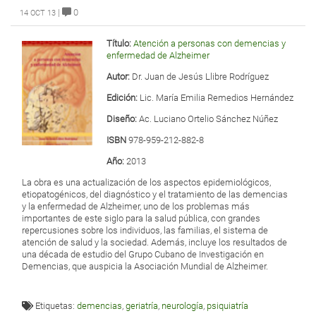
|
0
14 OCT 13
Título:
Atención a personas con demencias y
enfermedad de Alzheimer
Autor:
Dr. Juan de Jesús Llibre Rodríguez
Edición:
Lic. María Emilia Remedios Hernández
Diseño:
Ac. Luciano Ortelio Sánchez Núñez
ISBN
978-959-212-882-8
Año:
2013
La obra es una actualización de los aspectos epidemiológicos,
etiopatogénicos, del diagnóstico y el tratamiento de las demencias
y la enfermedad de Alzheimer, uno de los problemas más
importantes de este siglo para la salud pública, con grandes
repercusiones sobre los individuos, las familias, el sistema de
atención de salud y la sociedad. Además, incluye los resultados de
una década de estudio del Grupo Cubano de Investigación en
Demencias, que auspicia la Asociación Mundial de Alzheimer.
Etiquetas:
demencias
,
geriatría
,
neurología
,
psiquiatría