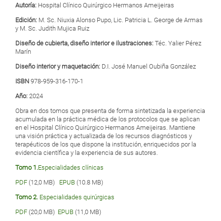
Autoría:
Hospital Clínico Quirúrgico Hermanos Ameijeiras
Edición:
M. Sc. Niuxia Alonso Pupo, Lic. Patricia L. George de Armas
y M. Sc. Judith Mujica Ruiz
Diseño de cubierta, diseño interior e ilustraciones:
Téc. Yalier Pérez
Marín
Diseño interior y maquetación:
D.I. José Manuel Oubiña González
ISBN
978-959-316-170-1
Año:
2024
Obra en dos tomos que presenta de forma sintetizada la experiencia
acumulada en la práctica médica de los protocolos que se aplican
en el Hospital Clínico Quirúrgico Hermanos Ameijeiras. Mantiene
una visión práctica y actualizada de los recursos diagnósticos y
terapéuticos de los que dispone la institución, enriquecidos por la
evidencia científica y la experiencia de sus autores.
Tomo 1.
Especialidades clínicas
PDF
(12,0 MB)
EPUB
(10.8 MB)
Tomo 2.
Especialidades quirúrgicas
PDF
(20,0 MB)
EPUB
(11,0 MB)