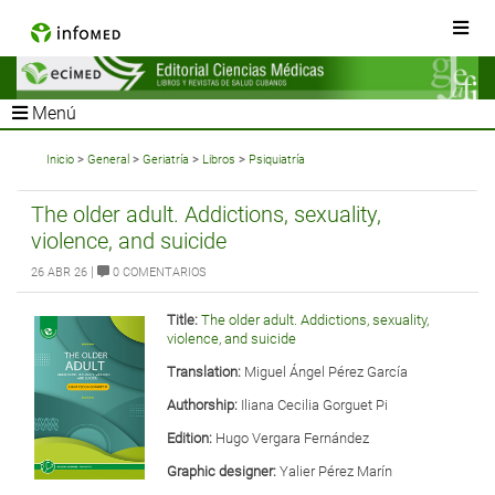
Menú
Inicio
>
General
>
Geriatría
>
Libros
>
Psiquiatría
The older adult. Addictions, sexuality,
violence, and suicide
|
26 ABR 26
0 COMENTARIOS
Title:
The older adult. Addictions, sexuality,
violence, and suicide
Translation:
Miguel Ángel Pérez García
Authorship:
Iliana Cecilia Gorguet Pi
Edition:
Hugo Vergara Fernández
Graphic designer:
Yalier Pérez Marín