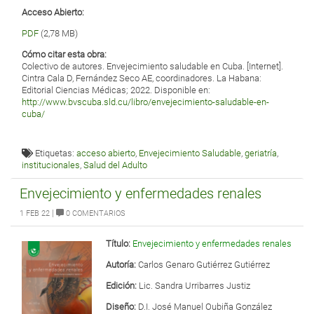
Acceso Abierto:
PDF
(2,78 MB)
Cómo citar esta obra:
Colectivo de autores. Envejecimiento saludable en Cuba. [Internet].
Cintra Cala D, Fernández Seco AE, coordinadores. La Habana:
Editorial Ciencias Médicas; 2022. Disponible en:
http://www.bvscuba.sld.cu/libro/envejecimiento-saludable-en-
cuba/
Etiquetas:
acceso abierto
,
Envejecimiento Saludable
,
geriatría
,
institucionales
,
Salud del Adulto
Envejecimiento y enfermedades renales
|
1 FEB 22
0 COMENTARIOS
Título:
Envejecimiento y enfermedades renales
Autoría:
Carlos Genaro Gutiérrez Gutiérrez
Edición:
Lic. Sandra Urribarres Justiz
Diseño:
D.I. José Manuel Oubiña González