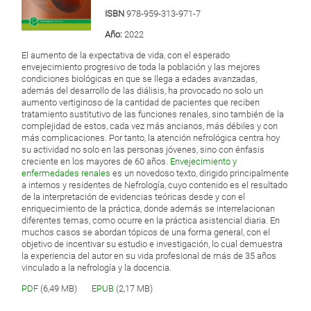
ISBN
978-959-313-971-7
Año:
2022
El aumento de la expectativa de vida, con el esperado
envejecimiento progresivo de toda la población y las mejores
condiciones biológicas en que se llega a edades avanzadas,
además del desarrollo de las diálisis, ha provocado no solo un
aumento vertiginoso de la cantidad de pacientes que reciben
tratamiento sustitutivo de las funciones renales, sino también de la
complejidad de estos, cada vez más ancianos, más débiles y con
más complicaciones. Por tanto, la atención nefrológica centra hoy
su actividad no solo en las personas jóvenes, sino con énfasis
creciente en los mayores de 60 años.
Envejecimiento y
enfermedades renales
es un novedoso texto, dirigido principalmente
a internos y residentes de Nefrología, cuyo contenido es el resultado
de la interpretación de evidencias teóricas desde y con el
enriquecimiento de la práctica, donde además se interrelacionan
diferentes temas, como ocurre en la práctica asistencial diaria. En
muchos casos se abordan tópicos de una forma general, con el
objetivo de incentivar su estudio e investigación, lo cual demuestra
la experiencia del autor en su vida profesional de más de 35 años
vinculado a la nefrología y la docencia.
PDF
(6,49 MB)
EPUB
(2,17 MB)