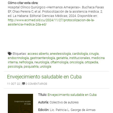
Cómo citar esta obra:
Hospital Clínico Quirúrgico «Hermanos Ameijeiras». Buchaca Faxas
EF, Chao Pereira C, et al. Protocolización de la asistencia médica. 2.
ed. La Habana: Editorial Ciencias Médicas; 2024. Disponible en:
http://www.ecimed.sld.cu/2024/11/27/protocolizacion-de-la-
asistencia-medica-2da-ed/
Etiquetas:
acceso abierto
,
anestesiología
,
cardiología
,
cirugía
,
endocrinología
,
gastroenterología
,
geriatría
,
institucionales
,
medicina
interna
,
nefrología
,
neurología
,
oftalmología
,
oncología
,
ortopedia
,
psicología
,
psiquiatría
,
urología
Envejecimiento saludable en Cuba
|
11 OCT 22
0 COMENTARIOS
Título:
Envejecimiento saludable en Cuba
Autoría:
Colectivo de autores
Edición:
Lic. Patricia L. George de Armas