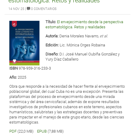
estomatológica. Retos y realidades
|
14 NOV 25
0 COMENTARIOS
Título:
El envejecimiento desde la perspectiva
estomatológica. Retos y realidades
Autoría:
Denia Morales Navarro,
et al.
Edición:
Lic. Mónica Orges Robaina
Diseño:
D.I. José Manuel Oubiña González y
Yury Díaz Caballero
ISBN
978-959-316-233-3
Año:
2025
Obra que responde a la necesidad de hacer frente al envejecimiento
poblacional global, del cual Cuba no es una excepción. Presenta las
plataformas del proceso de envejecimiento desde una mirada
sistémica y del área cervicofacial, además de expone resultados
investigativos de profesionales cubanos en este terreno, aspectos
humanísticos, salubristas y las estrategias docentes y preventivas
para impactar en el manejo de este grupo etario, desde las ciencias
estomatológicas.
PDF
(22,0 MB)
EPUB
(7,88 MB)