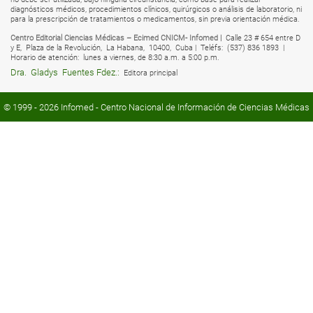
diagnósticos médicos, procedimientos clínicos, quirúrgicos o análisis de laboratorio, ni
para la prescripción de tratamientos o medicamentos, sin previa orientación médica.
Centro Editorial Ciencias Médicas – Ecimed CNICM- Infomed |
Calle 23 # 654 entre D
y E,
Plaza de la Revolución,
La Habana,
10400,
Cuba |
Teléfs:
(537) 836 1893 |
Horario de atención:
lunes a viernes, de 8:30 a.m. a 5:00 p.m.
Dra.
Gladys
Fuentes Fdez.:
Editora principal
© 1999 - 2026
Infomed
- Centro Nacional de Información de Ciencias Médicas