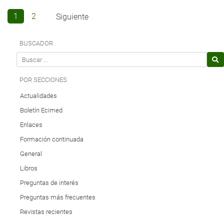
Navegación
Página
Página
1
2
Siguiente
de
entradas
BUSCADOR
Search for
POR SECCIONES
Actualidades
Boletín Ecimed
Enlaces
Formación continuada
General
Libros
Preguntas de interés
Preguntas más frecuentes
Revistas recientes