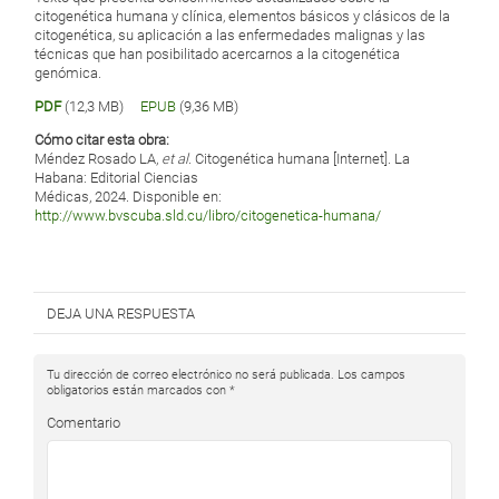
citogenética humana y clínica, elementos básicos y clásicos de la
citogenética, su aplicación a las enfermedades malignas y las
técnicas que han posibilitado acercarnos a la citogenética
genómica.
PDF
(12,3 MB)
EPUB
(9,36 MB)
Cómo citar esta obra:
Méndez Rosado LA,
et al
. Citogenética humana [Internet]. La
Habana: Editorial Ciencias
Médicas, 2024. Disponible en:
http://www.bvscuba.sld.cu/libro/citogenetica-humana/
DEJA UNA RESPUESTA
Tu dirección de correo electrónico no será publicada.
Los campos
obligatorios están marcados con
*
Comentario