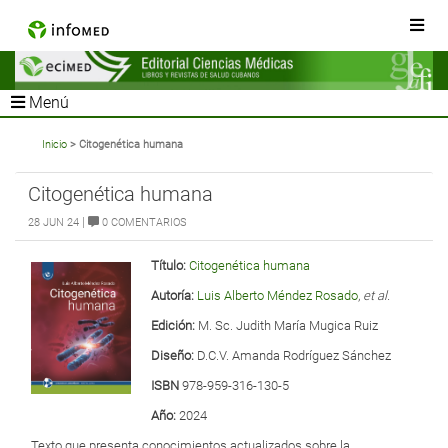
Menú
Inicio
> Citogenética humana
Citogenética humana
|
28 JUN 24
0 COMENTARIOS
Título:
Citogenética humana
Autoría:
Luis Alberto Méndez Rosado
,
et al.
Edición:
M. Sc. Judith María Mugica Ruiz
Diseño:
D.C.V. Amanda Rodríguez Sánchez
ISBN
978-959-316-130-5
Año:
2024
Texto que presenta conocimientos actualizados sobre la