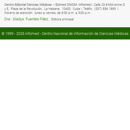
Centro Editorial Ciencias Médicas – Ecimed CNICM- Infomed |
Calle 23 # 654 entre D
y E,
Plaza de la Revolución,
La Habana,
10400,
Cuba |
Teléfs:
(537) 836 1893 |
Horario de atención:
lunes a viernes, de 8:30 a.m. a 5:00 p.m.
Dra.
Gladys
Fuentes Fdez.:
Editora principal
© 1999 - 2026
Infomed
- Centro Nacional de Información de Ciencias Médicas