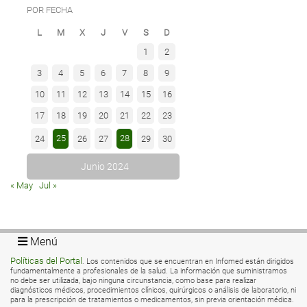
POR FECHA
L
M
X
J
V
S
D
1
2
3
4
5
6
7
8
9
10
11
12
13
14
15
16
17
18
19
20
21
22
23
25
28
24
26
27
29
30
Junio 2024
« May
Jul »
Menú
Políticas del Portal
. Los contenidos que se encuentran en Infomed están dirigidos
fundamentalmente a profesionales de la salud. La información que suministramos
no debe ser utilizada, bajo ninguna circunstancia, como base para realizar
diagnósticos médicos, procedimientos clínicos, quirúrgicos o análisis de laboratorio, ni
para la prescripción de tratamientos o medicamentos, sin previa orientación médica.