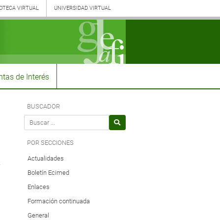
IOTECA VIRTUAL
UNIVERSIDAD VIRTUAL
tas de Interés
r
ecer
ir
BUSCADOR
Search for
ño
POR SECCIONES
Actualidades
e.
Boletín Ecimed
Enlaces
Formación continuada
General