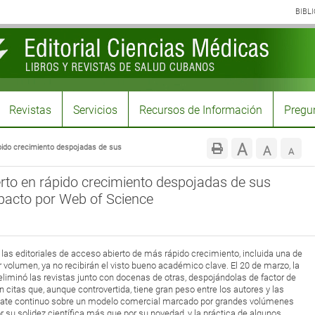
BIBL
Revistas
Servicios
Recursos de Información
Pregun
Aumenta
A
pido crecimiento despojadas de sus
Restabl
A
Reduc
A
tamaño
tamaño
erto en rápido crecimiento despojadas de sus
tama
de
pacto por Web of Science
de
de
fuente.
fuente
fuent
las editoriales de acceso abierto de más rápido crecimiento, incluida una de
volumen, ya no recibirán el visto bueno académico clave. El 20 de marzo, la
liminó las revistas junto con docenas de otras, despojándolas de factor de
citas que, aunque controvertida, tiene gran peso entre los autores y las
ebate continuo sobre un modelo comercial marcado por grandes volúmenes
r su solidez científica más que por su novedad, y la práctica de algunos