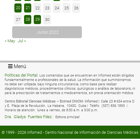
20
21
22
23
24
25
26
28
29
27
30
Junio 2022
« May
Jul »
Menú
Políticas del Portal
. Los contenidos que se encuentran en Infomed están dirigidos
fundamentalmente a profesionales de la salud. La información que suministramos
no debe ser utilizada, bajo ninguna circunstancia, como base para realizar
diagnósticos médicos, procedimientos clínicos, quirúrgicos o análisis de laboratorio, ni
para la prescripción de tratamientos o medicamentos, sin previa orientación médica.
Centro Editorial Ciencias Médicas – Ecimed CNICM- Infomed |
Calle 23 # 654 entre D
y E,
Plaza de la Revolución,
La Habana,
10400,
Cuba |
Teléfs:
(537) 836 1893 |
Horario de atención:
lunes a viernes, de 8:30 a.m. a 5:00 p.m.
Dra.
Gladys
Fuentes Fdez.:
Editora principal
© 1999 - 2026
Infomed
- Centro Nacional de Información de Ciencias Médicas