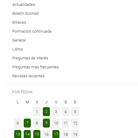
Actualidades
Boletín Ecimed
Enlaces
Formación continuada
General
Libros
Preguntas de interés
Preguntas más frecuentes
Revistas recientes
POR FECHA
L
M
X
J
V
S
D
2
1
3
4
5
7
9
6
8
10
11
12
13
14
15
17
16
18
19