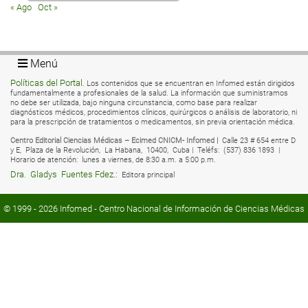
« Ago
Oct »
Menú
Políticas del Portal
. Los contenidos que se encuentran en Infomed están dirigidos
fundamentalmente a profesionales de la salud. La información que suministramos
no debe ser utilizada, bajo ninguna circunstancia, como base para realizar
diagnósticos médicos, procedimientos clínicos, quirúrgicos o análisis de laboratorio, ni
para la prescripción de tratamientos o medicamentos, sin previa orientación médica.
Centro Editorial Ciencias Médicas – Ecimed CNICM- Infomed |
Calle 23 # 654 entre D
y E,
Plaza de la Revolución,
La Habana,
10400,
Cuba |
Teléfs:
(537) 836 1893 |
Horario de atención:
lunes a viernes, de 8:30 a.m. a 5:00 p.m.
Dra.
Gladys
Fuentes Fdez.:
Editora principal
© 1999 - 2026
Infomed
- Centro Nacional de Información de Ciencias Médicas