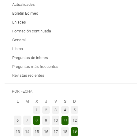
Actualidades
Boletín Ecimed
Enlaces
Formación continuada
General
Libros
Preguntas de interés
Preguntas más frecuentes
Revistas recientes
POR FECHA
L
M
X
J
V
S
D
1
2
3
4
5
8
11
6
7
9
10
12
19
13
14
15
16
17
18