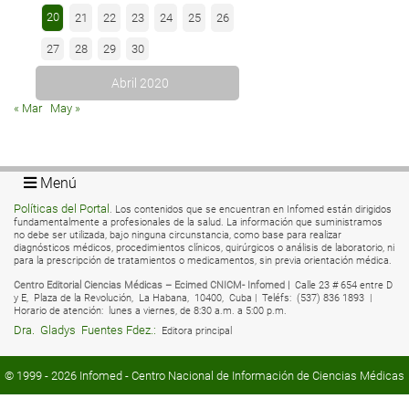
20
21
22
23
24
25
26
27
28
29
30
Abril 2020
« Mar
May »
Menú
Políticas del Portal
. Los contenidos que se encuentran en Infomed están dirigidos
fundamentalmente a profesionales de la salud. La información que suministramos
no debe ser utilizada, bajo ninguna circunstancia, como base para realizar
diagnósticos médicos, procedimientos clínicos, quirúrgicos o análisis de laboratorio, ni
para la prescripción de tratamientos o medicamentos, sin previa orientación médica.
Centro Editorial Ciencias Médicas – Ecimed CNICM- Infomed |
Calle 23 # 654 entre D
y E,
Plaza de la Revolución,
La Habana,
10400,
Cuba |
Teléfs:
(537) 836 1893 |
Horario de atención:
lunes a viernes, de 8:30 a.m. a 5:00 p.m.
Dra.
Gladys
Fuentes Fdez.:
Editora principal
© 1999 - 2026
Infomed
- Centro Nacional de Información de Ciencias Médicas