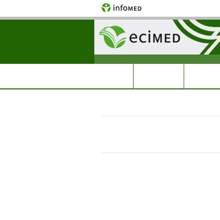
Acerca de
Libros
Inicio
> Descriptores en Ciencias de la S
Descriptores en Ciencias
|
0
12 MAY 20