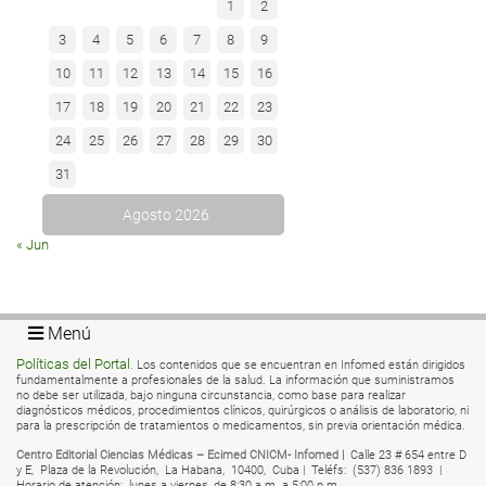
1
2
3
4
5
6
7
8
9
10
11
12
13
14
15
16
17
18
19
20
21
22
23
24
25
26
27
28
29
30
31
Agosto 2026
« Jun
Menú
Políticas del Portal
. Los contenidos que se encuentran en Infomed están dirigidos
fundamentalmente a profesionales de la salud. La información que suministramos
no debe ser utilizada, bajo ninguna circunstancia, como base para realizar
diagnósticos médicos, procedimientos clínicos, quirúrgicos o análisis de laboratorio, ni
para la prescripción de tratamientos o medicamentos, sin previa orientación médica.
Centro Editorial Ciencias Médicas – Ecimed CNICM- Infomed |
Calle 23 # 654 entre D
y E,
Plaza de la Revolución,
La Habana,
10400,
Cuba |
Teléfs:
(537) 836 1893 |
Horario de atención:
lunes a viernes, de 8:30 a.m. a 5:00 p.m.