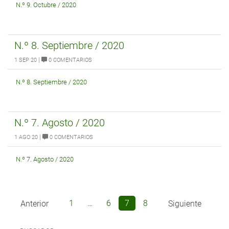
N.º 9. Octubre / 2020
N.º 8. Septiembre / 2020
|
1 SEP 20
0 COMENTARIOS
N.º 8. Septiembre / 2020
N.º 7. Agosto / 2020
|
1 AGO 20
0 COMENTARIOS
N.º 7. Agosto / 2020
Navegación
Página
Página
Página
Página
1
…
6
7
8
Anterior
Siguiente
de
entradas