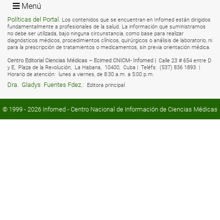
Menú
Políticas del Portal
. Los contenidos que se encuentran en Infomed están dirigidos
fundamentalmente a profesionales de la salud. La información que suministramos
no debe ser utilizada, bajo ninguna circunstancia, como base para realizar
diagnósticos médicos, procedimientos clínicos, quirúrgicos o análisis de laboratorio, ni
para la prescripción de tratamientos o medicamentos, sin previa orientación médica.
Centro Editorial Ciencias Médicas – Ecimed CNICM- Infomed |
Calle 23 # 654 entre D
y E,
Plaza de la Revolución,
La Habana,
10400,
Cuba |
Teléfs:
(537) 836 1893 |
Horario de atención:
lunes a viernes, de 8:30 a.m. a 5:00 p.m.
Dra.
Gladys
Fuentes Fdez.:
Editora principal
© 1999 - 2026
Infomed
- Centro Nacional de Información de Ciencias Médicas